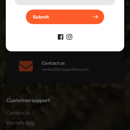
514-808-0049
Submit
Mon–Thu. 7am–4:30pm
Fri. 7am–12pm
Sat-Sun. Closed
Contact us
ventes@proxpedition.com
Customer support
Contact Us
Hunter's Blog