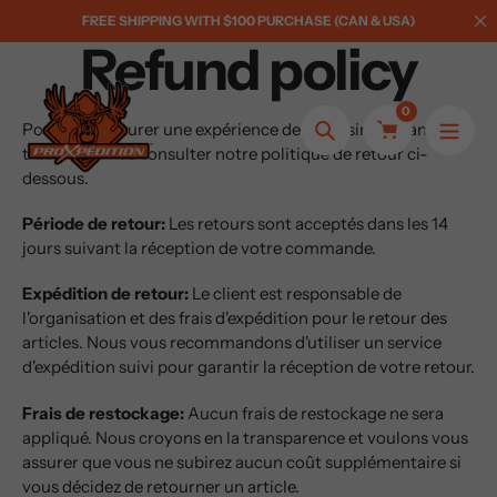
Skip
FREE SHIPPING WITH $100 PURCHASE (CAN & USA)
to
Refund policy
content
0
Pour vous assurer une expérience de magasinage sans
Search
tracas, veuillez consulter notre politique de retour ci-
dessous.
Période de retour:
Les retours sont acceptés dans les 14
jours suivant la réception de votre commande.
Expédition de retour:
Le client est responsable de
l'organisation et des frais d'expédition pour le retour des
articles. Nous vous recommandons d'utiliser un service
d'expédition suivi pour garantir la réception de votre retour.
Frais de restockage:
Aucun frais de restockage ne sera
appliqué. Nous croyons en la transparence et voulons vous
assurer que vous ne subirez aucun coût supplémentaire si
vous décidez de retourner un article.